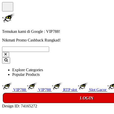
Temukan kami di Google : VIP788!
Nikmati Promo Cashback Rungkad!
Explore Categories
Popular Products
VIP788
VIP788
RTP slot
Slot Gacor
LOGIN
Design ID: 74165272