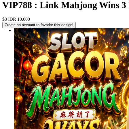
VIP788 : Link Mahjong Wins 3 
$3
IDR 10.000
Create an account to favorite this design!