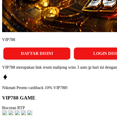
VIP788
DAFTAR DISINI
LOGIN DISI
VIP788 merupakan link resmi mahjong wins 3 auto jp hari ini dengan 
Nikmati
Promo
cashback 10%
VIP788!
VIP788 GAME
Bocoran RTP