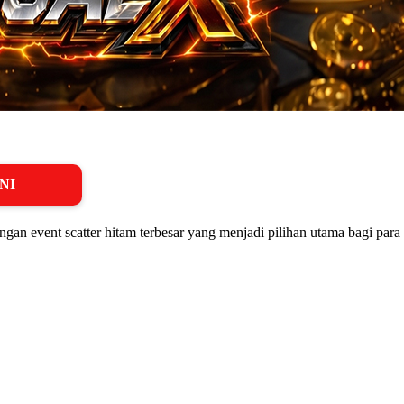
NI
an event scatter hitam terbesar yang menjadi pilihan utama bagi para