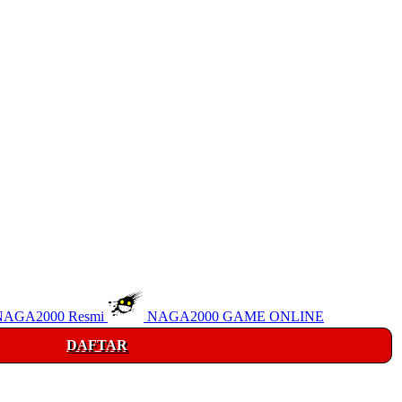
NAGA2000 Resmi
NAGA2000 GAME ONLINE
DAFTAR