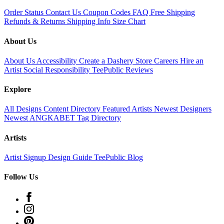
Order Status
Contact Us
Coupon Codes
FAQ
Free Shipping
Refunds & Returns
Shipping Info
Size Chart
About Us
About Us
Accessibility
Create a Dashery Store
Careers
Hire an
Artist
Social Responsibility
TeePublic Reviews
Explore
All Designs
Content Directory
Featured Artists
Newest Designers
Newest ANGKABET
Tag Directory
Artists
Artist Signup
Design Guide
TeePublic Blog
Follow Us