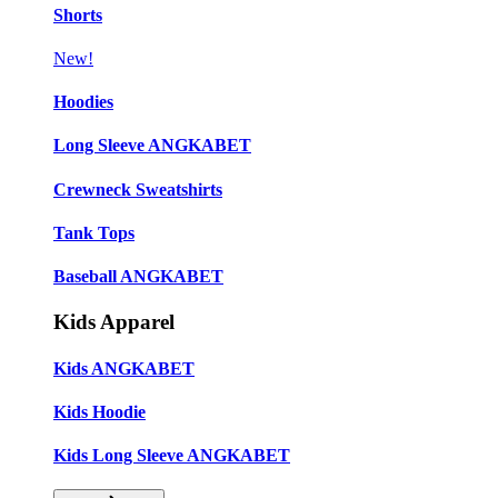
Shorts
New!
Hoodies
Long Sleeve ANGKABET
Crewneck Sweatshirts
Tank Tops
Baseball ANGKABET
Kids Apparel
Kids ANGKABET
Kids Hoodie
Kids Long Sleeve ANGKABET