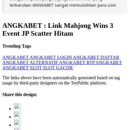
terbarukan ANGKABET sangat memudahkan para user
ANGKABET : Link Mahjong Wins 3
Event JP Scatter Hitam
Trending Tags
ANGKABET
ANGKABET
LOGIN ANGKABET
DAFTAR
ANGKABET
ALTERNATIF ANGKABET
RTP ANGKABET
ANGKABET SLOT
SLOT GACOR
The links above have been automatically generated based on tag
usage by third-party designers on the TeePublic platform.
Share this design: