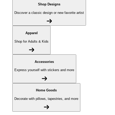
Shop Designs
Discover a classic design or new favorite artist
Apparel
Shop for Adults & Kids
Accessories
Express yourself with stickers and more
Home Goods
Decorate with pillows, tapestries, and more