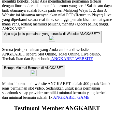
memiliki koneksi besar Asia menghadirkan permainan terbaru
dengan fitur modern dan memiliki promo yang seru! Salah satu daya
tarik utamanya adalah fokus pada seri Mahjong Ways 1, 2, dan 3.
Website ini biasanya menyediakan nilai RTP (Return to Player) Live
yang diperbarui secara real-time, sehingga pemain bisa melihat game
mana yang sedang memiliki peluang menang (gacor) paling tinggi.
ANGKABET
Apa saja jenis permainan yang tersedia di Website ANGKABET?
Semua jenis permainan yang Anda cari ada di website
ANGKABET seperti Slot Online, Togel Online, Live casino,
Tembak Ikan dan Sportsbook.
ANGKABET WEBSITE
Berapa Minimal Bermain di ANGKABET
Minimal bermain di website ANGKABET adalah 400 perak Untuk
jenis permainan slot video, Sedangkan untuk jenis permainan
sportbook setiap provider memiliki minimal bermain yang berbeda
dan minimal bermain adalah 1k
ANGKABET GAME
Testimoni Member ANGKABET