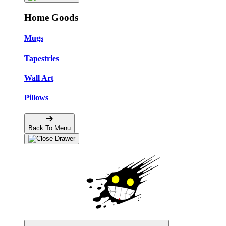
Home Goods
Mugs
Tapestries
Wall Art
Pillows
Back To Menu