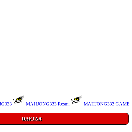
NG333
MAHJONG333 Resmi
MAHJONG333 GAME
DAFTAR