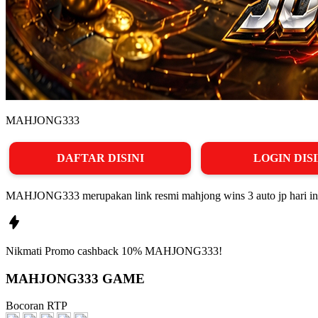
MAHJONG333
DAFTAR DISINI
LOGIN DISI
MAHJONG333 merupakan link resmi mahjong wins 3 auto jp hari ini d
Nikmati
Promo
cashback 10%
MAHJONG333!
MAHJONG333 GAME
Bocoran RTP