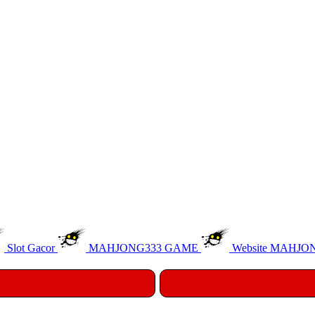
Slot Gacor
MAHJONG333 GAME
Website MAHJO