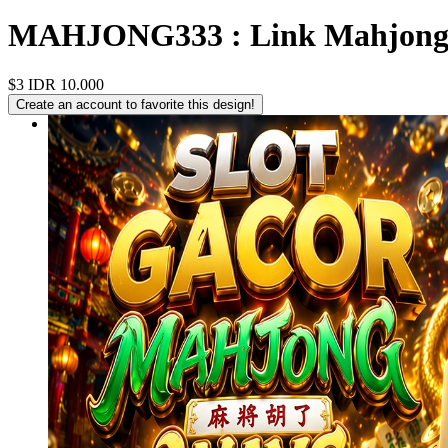
MAHJONG333 : Link Mahjong W
$3
IDR 10.000
Create an account to favorite this design!