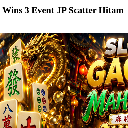
ins 3 Event JP Scatter Hitam