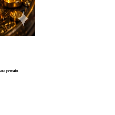
para pemain.