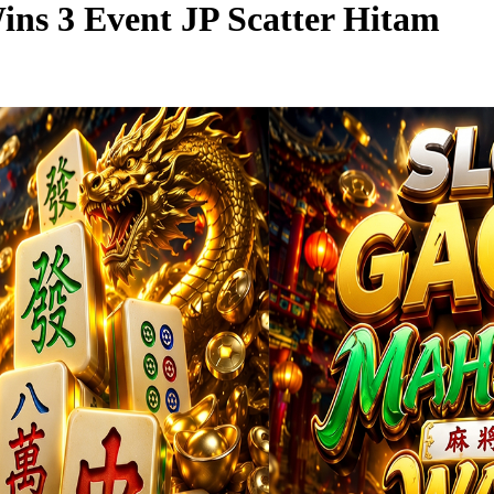
ns 3 Event JP Scatter Hitam