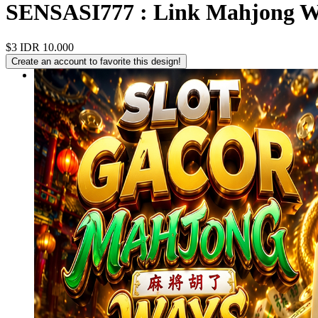
SENSASI777 : Link Mahjong Wi
$3
IDR 10.000
Create an account to favorite this design!