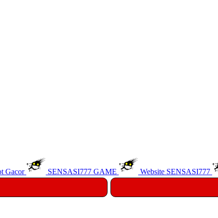
ot Gacor
SENSASI777 GAME
Website SENSASI777