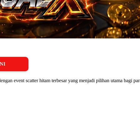
NI
ngan event scatter hitam terbesar yang menjadi pilihan utama bagi pa