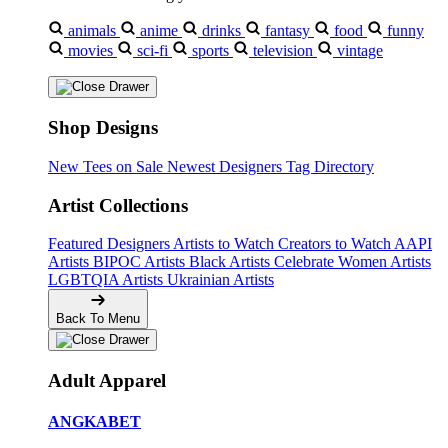
animals
anime
drinks
fantasy
food
funny
movies
sci-fi
sports
television
vintage
Shop Designs
New Tees on Sale
Newest Designers
Tag Directory
Artist Collections
Featured Designers
Artists to Watch
Creators to Watch
AAPI
Artists
BIPOC Artists
Black Artists
Celebrate Women Artists
LGBTQIA Artists
Ukrainian Artists
Back To Menu
Adult Apparel
ANGKABET