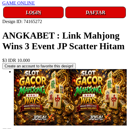
GAME ONLINE
LOGIN
DAFTAR
Design ID: 74165272
ANGKABET : Link Mahjong
Wins 3 Event JP Scatter Hitam
$3
IDR 10.000
Create an account to favorite this design!