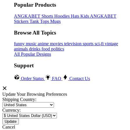
Popular Products
ANGKABET
Shorts
Hoodies
Hats
Kids ANGKABET
Stickers
Tank Tops
Mugs
Browse All Topics
funny
music
anime
movies
television
sports
sci-fi
vintage
animals
drinks
food
politics
All Popular Designs
Support
Order Status
FAQ
Contact Us
Update Your Browsing Preferences
Shipping Country:
Currency:
Cancel