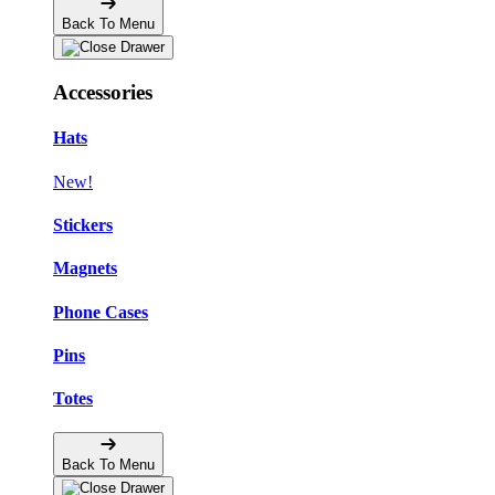
Back To Menu
Accessories
Hats
New!
Stickers
Magnets
Phone Cases
Pins
Totes
Back To Menu