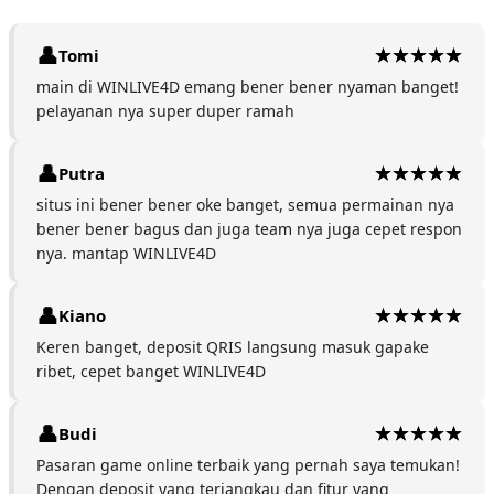
Tomi
main di WINLIVE4D emang bener bener nyaman banget!
pelayanan nya super duper ramah
Putra
situs ini bener bener oke banget, semua permainan nya
bener bener bagus dan juga team nya juga cepet respon
nya. mantap WINLIVE4D
Kiano
Keren banget, deposit QRIS langsung masuk gapake
ribet, cepet banget WINLIVE4D
Budi
Pasaran game online terbaik yang pernah saya temukan!
Dengan deposit yang terjangkau dan fitur yang