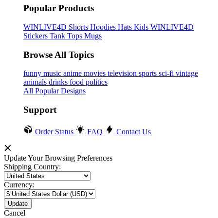
Popular Products
WINLIVE4D
Shorts
Hoodies
Hats
Kids WINLIVE4D
Stickers
Tank Tops
Mugs
Browse All Topics
funny
music
anime
movies
television
sports
sci-fi
vintage
animals
drinks
food
politics
All Popular Designs
Support
Order Status
FAQ
Contact Us
Update Your Browsing Preferences
Shipping Country:
Currency:
Cancel